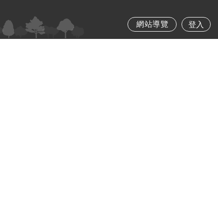
本圖臺坐標系統
EPSG:3857
網站導覽
登入
經緯度(
121.453889, 25.010389
)
1 km
Zoo
in
Zoo
out